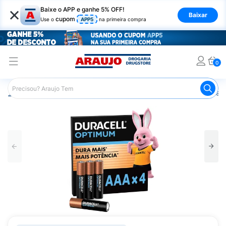
×
Baixe o APP e ganhe 5% OFF!
Baixar
cupom
Use o
APP5
na primeira compra
0
Araujo
Mercado
Casa e Utilidades
Pilhas e Baterias