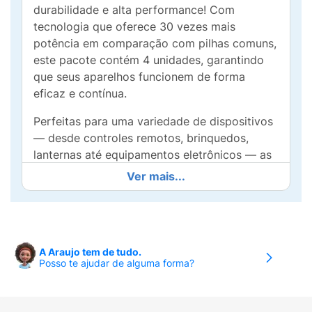
durabilidade e alta performance! Com
tecnologia que oferece 30 vezes mais
potência em comparação com pilhas comuns,
este pacote contém 4 unidades, garantindo
que seus aparelhos funcionem de forma
eficaz e contínua.
Perfeitas para uma variedade de dispositivos
— desde controles remotos, brinquedos,
lanternas até equipamentos eletrônicos — as
Pilhas Duracell Optimum proporcionam
Ver mais...
confiança e tranquilidade em seu dia a dia. A
formulação avançada oferece energia
confiável, mantendo seus dispositivos
prontos para uso.
A Araujo tem de tudo.
Posso te ajudar de alguma forma?
Com Duracell, você pode contar com um
produto de qualidade superior que se destaca
em longevidade e eficiência. Nunca fique sem