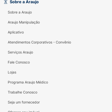
energia novamente! Adicione as Pilhas
Sobre a Araujo
Duracell Optimum AAA ao seu carrinho e
Sobre a Araujo
descubra por que são as preferidas em todo
o mundo.
Araujo Manipulação
Aplicativo
Atendimentos Corporativos - Convênio
Serviços Araujo
Fale Conosco
Lojas
Programa Araujo Médico
Trabalhe Conosco
Seja um fornecedor