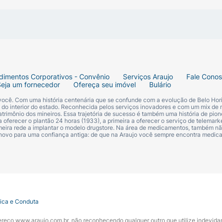
dimentos Corporativos - Convênio
Serviços Araujo
Fale Cono
Seja um fornecedor
Ofereça seu imóvel
Bulário
 você. Com uma história centenária que se confunde com a evolução de Belo Hori
s do interior do estado. Reconhecida pelos serviços inovadores e com um mix de 
trimônio dos mineiros. Essa trajetória de sucesso é também uma história de pion
 oferecer o plantão 24 horas (1933), a primeira a oferecer o serviço de telemarke
primeira rede a implantar o modelo drugstore. Na área de medicamentos, também nã
 novo para uma confiança antiga: de que na Araujo você sempre encontra medi
tica e Conduta
ndereço www.araujo.com.br, não reconhecendo qualquer outro que utilize indevid