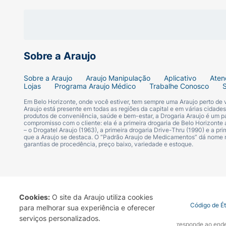
Sobre a Araujo
Sobre a Araujo
Araujo Manipulação
Aplicativo
Aten
Lojas
Programa Araujo Médico
Trabalhe Conosco
Em Belo Horizonte, onde você estiver, tem sempre uma Araujo perto de
Araujo está presente em todas as regiões da capital e em várias cidade
produtos de conveniência, saúde e bem-estar, a Drogaria Araujo é um pa
compromisso com o cliente: ela é a primeira drogaria de Belo Horizonte a
– o Drogatel Araujo (1963), a primeira drogaria Drive-Thru (1990) e a 
que a Araujo se destaca. O “Padrão Araujo de Medicamentos” dá nome
garantias de procedência, preço baixo, variedade e estoque.
Cookies:
O site da Araujo utiliza cookies
Termo de Uso
Portal da Privacidade
Covid-19
Código de É
para melhorar sua experiência e oferecer
serviços personalizados.
A Drogaria Araujo S/A informa que o seu site oficial corresponde ao e