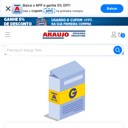
×
Baixe o APP e ganhe 5% OFF!
Baixar
cupom
Use o
APP5
na primeira compra
0
Araujo
Medicamentos
Remédio para Diabetes
Piogl