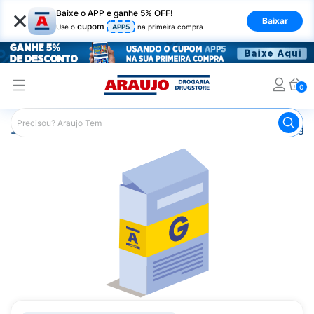
×
Baixe o APP e ganhe 5% OFF!
Baixar
cupom
Use o
APP5
na primeira compra
0
Araujo
Medicamentos
Remédio para Diabetes
Piogl