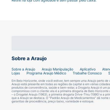
Retire na loja com agilidade e sem passar pelo caixa.
Sobre a Araujo
Sobre a Araujo
Araujo Manipulação
Aplicativo
Aten
Lojas
Programa Araujo Médico
Trabalhe Conosco
Em Belo Horizonte, onde você estiver, tem sempre uma Araujo perto de
Araujo está presente em todas as regiões da capital e em várias cidade
produtos de conveniência, saúde e bem-estar, a Drogaria Araujo é um pa
compromisso com o cliente: ela é a primeira drogaria de Belo Horizonte a
– o Drogatel Araujo (1963), a primeira drogaria Drive-Thru (1990) e a 
que a Araujo se destaca. O “Padrão Araujo de Medicamentos” dá nome
garantias de procedência, preço baixo, variedade e estoque.