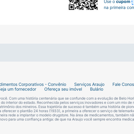
Use o
cupom
na primeira co
dimentos Corporativos - Convênio
Serviços Araujo
Fale Cono
Seja um fornecedor
Ofereça seu imóvel
Bulário
 você. Com uma história centenária que se confunde com a evolução de Belo Hori
s do interior do estado. Reconhecida pelos serviços inovadores e com um mix de 
trimônio dos mineiros. Essa trajetória de sucesso é também uma história de pion
 oferecer o plantão 24 horas (1933), a primeira a oferecer o serviço de telemarke
primeira rede a implantar o modelo drugstore. Na área de medicamentos, também nã
 novo para uma confiança antiga: de que na Araujo você sempre encontra medi