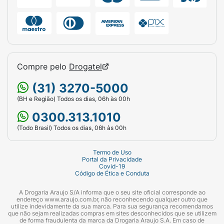
Características:
Mais doce e mais crocante
("As originais irresistíveis").
Peso Líquido:
80g.
Compre pelo
Drogatel
Alerta Nutricional:
Contém o selo frontal
"Alto em Açúcar Adicionado" (conforme
(31) 3270-5000
nova regulamentação da Anvisa).
(BH e Região) Todos os dias, 06h às 00h
0300.313.1010
(Todo Brasil) Todos os dias, 06h às 00h
Termo de Uso
Portal da Privacidade
Covid-19
Código de Ética e Conduta
A Drogaria Araujo S/A informa que o seu site oficial corresponde ao
endereço www.araujo.com.br, não reconhecendo qualquer outro que
utilize indevidamente da sua marca. Para sua segurança recomendamos
que não sejam realizadas compras em sites desconhecidos que se utilizem
de forma fraudulenta da marca da Drogaria Araujo S.A. Em caso de