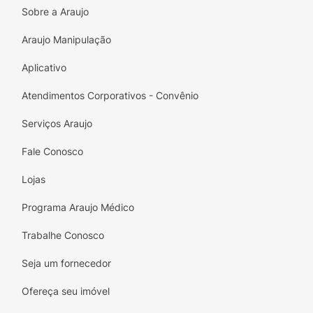
Sobre a Araujo
Principais Benefícios:
Sabor Nostálgico:
A receita original que
Araujo Manipulação
marcou gerações, entregando o verdadeiro
Aplicativo
sabor de infância.
Atendimentos Corporativos - Convênio
Textura Aprimorada:
Muito mais crocante
por fora e macia por dentro, derretendo
Serviços Araujo
facilmente na boca.
Fale Conosco
Cereal Assado:
Produto à base de milho
assado, oferecendo uma crocância leve e
Lojas
envolvente.
Programa Araujo Médico
Pronto para Consumo:
Embalagem prática
Trabalhe Conosco
de 80g, perfeita para levar na bolsa,
mochila ou lancheira.
Seja um fornecedor
Versatilidade:
O snack ideal para festas
Ofereça seu imóvel
infantis, sessão de cinema em casa ou