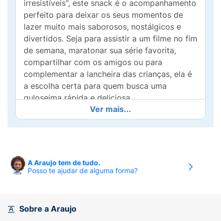
irresistíveis", este snack é o acompanhamento
perfeito para deixar os seus momentos de
lazer muito mais saborosos, nostálgicos e
divertidos. Seja para assistir a um filme no fim
de semana, maratonar sua série favorita,
compartilhar com os amigos ou para
complementar a lancheira das crianças, ela é
a escolha certa para quem busca uma
guloseima rápida e deliciosa.
Ver mais...
A Pipoca Doce Aritana é, na verdade, um
delicioso
cereal assado de milho
,
desenvolvido para entregar uma experiência
única ao paladar. A sua receita garante um
A Araujo tem de tudo.
produto ainda
mais docinho e muito mais
Posso te ajudar de alguma forma?
crocante
, com aquela textura inconfundível
que derrete na boca a cada mordida. O
pacote de 80g oferece a porção ideal para o
Sobre a Araujo
consumo prático a qualquer hora do dia.