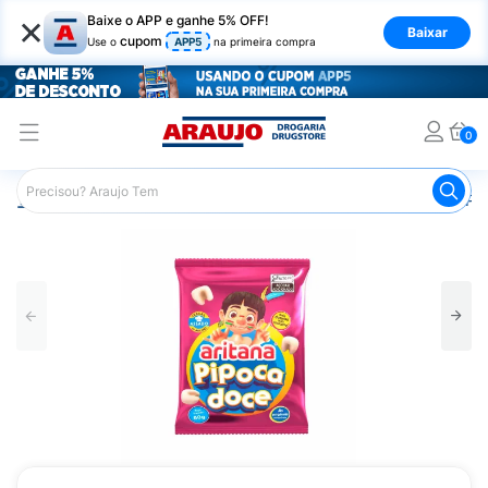
×
Baixe o APP e ganhe 5% OFF!
Baixar
cupom
Use o
APP5
na primeira compra
0
Araujo
Mercado
Doces e Bombonieres
Pipoca
Pi