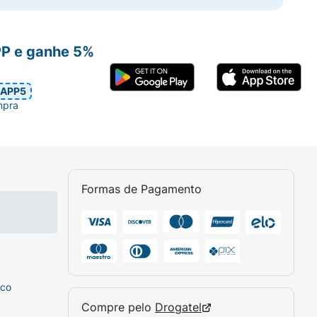
PP e ganhe 5%
APP5
mpra
Formas de Pagamento
sco
Compre pelo
Drogatel