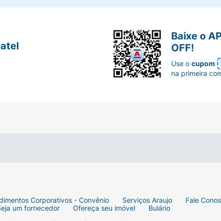
Baixe o A
atel
OFF!
Use o
cupom
na primeira co
dimentos Corporativos - Convênio
Serviços Araujo
Fale Cono
Seja um fornecedor
Ofereça seu imóvel
Bulário