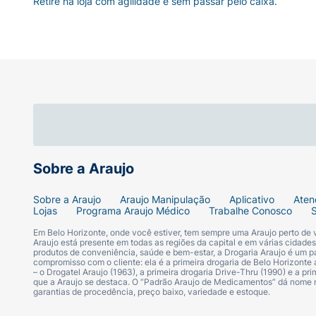
Retire na loja com agilidade e sem passar pelo caixa.
Sobre a Araujo
Sobre a Araujo
Araujo Manipulação
Aplicativo
Aten
Lojas
Programa Araujo Médico
Trabalhe Conosco
Em Belo Horizonte, onde você estiver, tem sempre uma Araujo perto de
Araujo está presente em todas as regiões da capital e em várias cidade
produtos de conveniência, saúde e bem-estar, a Drogaria Araujo é um pa
compromisso com o cliente: ela é a primeira drogaria de Belo Horizonte a
– o Drogatel Araujo (1963), a primeira drogaria Drive-Thru (1990) e a 
que a Araujo se destaca. O “Padrão Araujo de Medicamentos” dá nome
garantias de procedência, preço baixo, variedade e estoque.