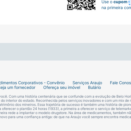
Use o
cupom
na primeira co
dimentos Corporativos - Convênio
Serviços Araujo
Fale Cono
Seja um fornecedor
Ofereça seu imóvel
Bulário
 você. Com uma história centenária que se confunde com a evolução de Belo Hori
s do interior do estado. Reconhecida pelos serviços inovadores e com um mix de 
trimônio dos mineiros. Essa trajetória de sucesso é também uma história de pion
 oferecer o plantão 24 horas (1933), a primeira a oferecer o serviço de telemarke
primeira rede a implantar o modelo drugstore. Na área de medicamentos, também nã
 novo para uma confiança antiga: de que na Araujo você sempre encontra medi