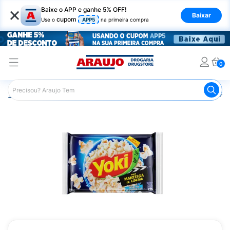
×
Baixe o APP e ganhe 5% OFF!
Baixar
cupom
Use o
APP5
na primeira compra
0
Araujo
Mercado
Doces e Bombonieres
Pipoca
Pi