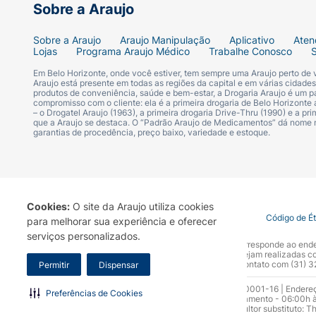
Sobre a Araujo
Sobre a Araujo
Araujo Manipulação
Aplicativo
Aten
Lojas
Programa Araujo Médico
Trabalhe Conosco
Em Belo Horizonte, onde você estiver, tem sempre uma Araujo perto de
Araujo está presente em todas as regiões da capital e em várias cidade
produtos de conveniência, saúde e bem-estar, a Drogaria Araujo é um pa
compromisso com o cliente: ela é a primeira drogaria de Belo Horizonte a
– o Drogatel Araujo (1963), a primeira drogaria Drive-Thru (1990) e a 
que a Araujo se destaca. O “Padrão Araujo de Medicamentos” dá nome
garantias de procedência, preço baixo, variedade e estoque.
Cookies:
O site da Araujo utiliza cookies
Termo de Uso
Portal da Privacidade
Covid-19
Código de É
para melhorar sua experiência e oferecer
serviços personalizados.
A Drogaria Araujo S/A informa que o seu site oficial corresponde ao e
marca. Para sua segurança recomendamos que não sejam realizadas com
Araujo S.A. Em caso de dúvidas, gentileza entrar em contato com (31)
Permitir
Dispensar
Razão Social: Drogaria Araujo S.A | CNPJ: 17.256.512.0001-16 | Endere
Preferências de Cookies
0300.313.1010 e (31) 3270-5000 Horário de funcionamento - 06:00h à
10.965 | Yasmin Silva Alvarenga – CRF 52.584 - Consultor substituto: T