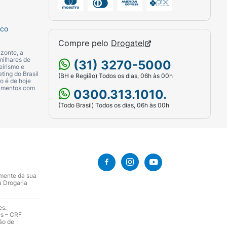
sco
Compre pelo
Drogatel
zonte, a
milhares de
(31) 3270-5000
eirismo e
ting do Brasil
(BH e Região) Todos os dias, 06h às 00h
o é de hoje
camentos com
0300.313.1010.
(Todo Brasil) Todos os dias, 06h às 00h
amente da sua
a Drogaria
es:
es – CRF
ão de