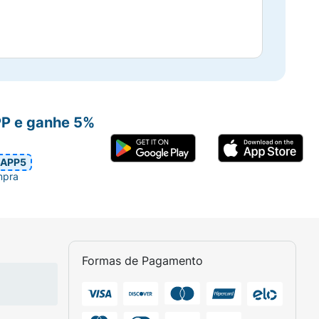
PP e ganhe 5%
APP5
mpra
Formas de Pagamento