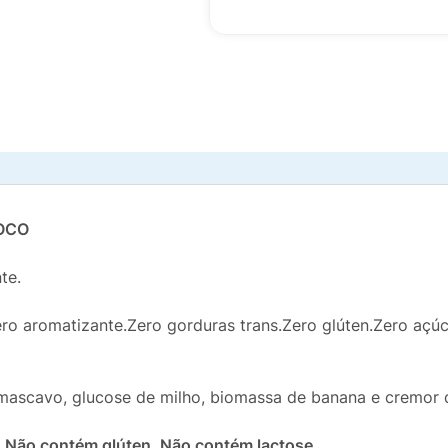
OCO
te.
ero aromatizante.Zero gorduras trans.Zero glúten.Zero aç
 mascavo, glucose de milho, biomassa de banana e cremor d
.
Não contém glúten. Não contém lactose.