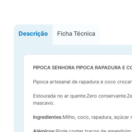
Descrição
Ficha Técnica
PIPOCA SENHORA PIPOCA RAPADURA E C
Pipoca artesanal de rapadura e coco crocan
Estourada no ar quente.Zero conservante.Z
mascavo.
Ingredientes:
Milho, coco, rapadura, açúcar
Alérgicos:
Pode conter traços de amendoim