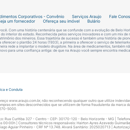
dimentos Corporativos - Convênio
Serviços Araujo
Fale Cono
Seja um fornecedor
Ofereça seu imóvel
Bulário
 você. Com uma história centenária que se confunde com a evolução de Belo Hori
s do interior do estado. Reconhecida pelos serviços inovadores e com um mix de 
trimônio dos mineiros. Essa trajetória de sucesso é também uma história de pion
 oferecer o plantão 24 horas (1933), a primeira a oferecer o serviço de telemarke
primeira rede a implantar o modelo drugstore. Na área de medicamentos, também nã
 novo para uma confiança antiga: de que na Araujo você sempre encontra medi
tica e Conduta
ndereço www.araujo.com.br, não reconhecendo qualquer outro que utilize indevid
pras em sites desconhecidos que se utilizem de forma fraudulenta da marca d
 3270-5000.
ço: Rua Curitiba 327 - Centro - CEP: 30170-120 - Belo Horizonte - MG | Telefon
s 00:00h | Consultores técnicos responsáveis: Hairton Ayres Azevedo Guimarã
hiago Aguiar Pinheiro - CRF Nº 13.748. Alvará Sanitário: 2025020713 | Autorizaç