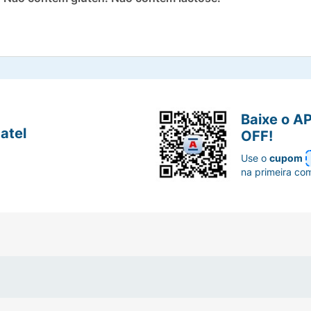
Baixe o A
atel
OFF!
Use o
cupom
na primeira co