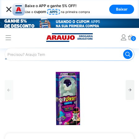
×
Baixe o APP e ganhe 5% OFF!
Baixar
cupom
Use o
APP5
na primeira compra
0
Araujo
Mercado
Doces e Bombonieres
Pirulitos
Pi