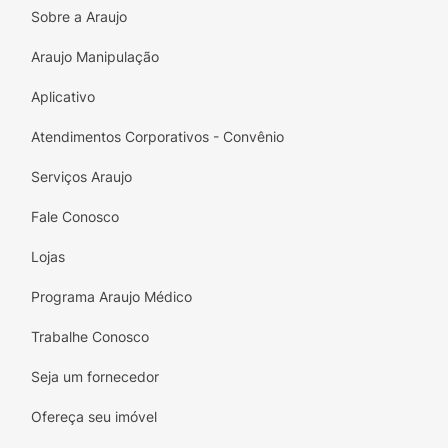
Sobre a Araujo
Recheio Explosivo:
A tecnologia
efervescente cria "estouros" na boca,
Araujo Manipulação
garantindo a diversão.
Aplicativo
Ideal para Festas:
Perfeito para compor
mesas de Halloween, sacolinhas de
Atendimentos Corporativos - Convênio
aniversário ou desafios entre amigos.
Serviços Araujo
Marca de Confiança:
Produzido pela Arcor,
Fale Conosco
referência em qualidade e inovação em
guloseimas.
Lojas
Especificações Técnicas:
Programa Araujo Médico
Marca:
Arcor / Plutonita
Trabalhe Conosco
Sabor:
Maçã Verde
Seja um fornecedor
Efeito:
Explosivo (Efervescente)
Ofereça seu imóvel
Tipo:
Pirulito duro com recheio.