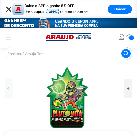
×
Baixe o APP e ganhe 5% OFF!
Baixar
cupom
Use o
APP5
na primeira compra
0
Araujo
Mercado
Doces e Bombonieres
Pirulitos
Pi