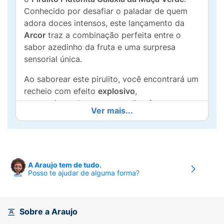
Conhecido por desafiar o paladar de quem
adora doces intensos, este lançamento da
Arcor
traz a combinação perfeita entre o
sabor azedinho da fruta e uma surpresa
sensorial única.
Ao saborear este pirulito, você encontrará um
recheio com efeito
explosivo
,
proporcionando uma sensação efervescente e
Ver mais...
divertida na língua. Com uma temática de
zumbis e visual vibrante, ele é a escolha ideal
para quem busca mais do que apenas um
doce, mas sim uma brincadeira deliciosa.
A Araujo tem de tudo.
Por que escolher Plutonita Galáxia da Maçã
Posso te ajudar de alguma forma?
Verde?
Sabor Impactante:
O gosto inconfundível da
Sobre a Araujo
maçã verde em uma versão intensa.