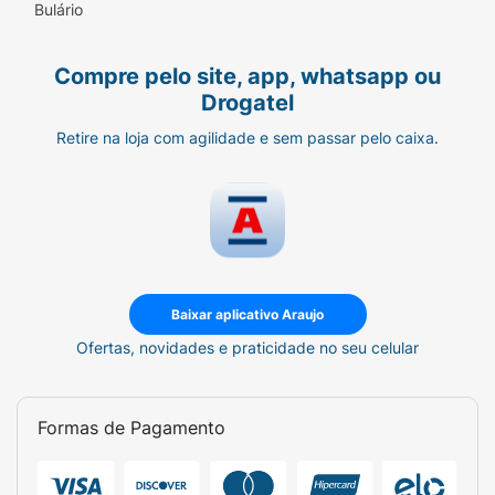
Bulário
Aceite o desafio e leve para casa a explosão
de sabor do Plutonita.
Compre pelo site, app, whatsapp ou
Drogatel
Retire na loja com agilidade e sem passar pelo caixa.
Baixar aplicativo Araujo
Ofertas, novidades e praticidade no seu celular
Formas de Pagamento