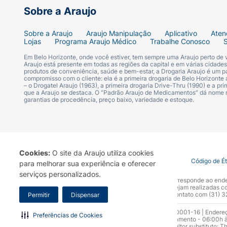
Sobre a Araujo
Sobre a Araujo
Araujo Manipulação
Aplicativo
Aten
Lojas
Programa Araujo Médico
Trabalhe Conosco
Em Belo Horizonte, onde você estiver, tem sempre uma Araujo perto de
Araujo está presente em todas as regiões da capital e em várias cidade
produtos de conveniência, saúde e bem-estar, a Drogaria Araujo é um pa
compromisso com o cliente: ela é a primeira drogaria de Belo Horizonte a
– o Drogatel Araujo (1963), a primeira drogaria Drive-Thru (1990) e a 
que a Araujo se destaca. O “Padrão Araujo de Medicamentos” dá nome
garantias de procedência, preço baixo, variedade e estoque.
Cookies:
O site da Araujo utiliza cookies
Termo de Uso
Portal da Privacidade
Covid-19
Código de É
para melhorar sua experiência e oferecer
serviços personalizados.
A Drogaria Araujo S/A informa que o seu site oficial corresponde ao e
marca. Para sua segurança recomendamos que não sejam realizadas com
Araujo S.A. Em caso de dúvidas, gentileza entrar em contato com (31)
Permitir
Dispensar
Razão Social: Drogaria Araujo S.A | CNPJ: 17.256.512.0001-16 | Endere
Preferências de Cookies
0300.313.1010 e (31) 3270-5000 Horário de funcionamento - 06:00h à
10.965 | Yasmin Silva Alvarenga – CRF 52.584 - Consultor substituto: T