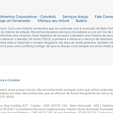
dimentos Corporativos - Convênio
Serviços Araujo
Fale Cono
Seja um fornecedor
Ofereça seu imóvel
Bulário
 você. Com uma história centenária que se confunde com a evolução de Belo Hori
s do interior do estado. Reconhecida pelos serviços inovadores e com um mix de 
trimônio dos mineiros. Essa trajetória de sucesso é também uma história de pion
 oferecer o plantão 24 horas (1933), a primeira a oferecer o serviço de telemarke
primeira rede a implantar o modelo drugstore. Na área de medicamentos, também nã
 novo para uma confiança antiga: de que na Araujo você sempre encontra medi
tica e Conduta
ndereço www.araujo.com.br, não reconhecendo qualquer outro que utilize indevid
pras em sites desconhecidos que se utilizem de forma fraudulenta da marca d
 3270-5000.
ço: Rua Curitiba 327 - Centro - CEP: 30170-120 - Belo Horizonte - MG | Telefon
s 00:00h | Consultores técnicos responsáveis: Hairton Ayres Azevedo Guimarã
hiago Aguiar Pinheiro - CRF Nº 13.748. Alvará Sanitário: 2025020713 | Autorizaç