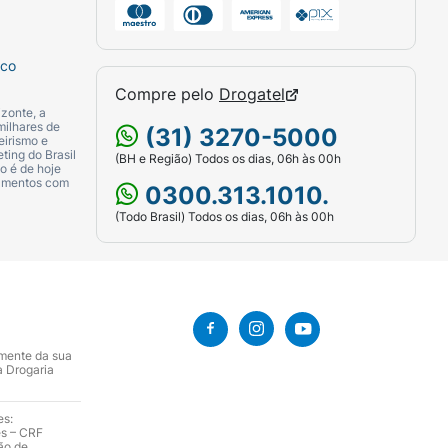
sco
Compre pelo
Drogatel
zonte, a
milhares de
(31) 3270-5000
eirismo e
ting do Brasil
(BH e Região) Todos os dias, 06h às 00h
o é de hoje
camentos com
0300.313.1010.
(Todo Brasil) Todos os dias, 06h às 00h
amente da sua
a Drogaria
es:
es – CRF
ão de