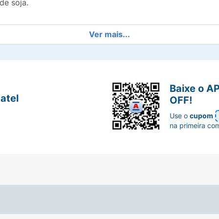
de soja.
Ver mais...
Baixe o A
atel
OFF!
Use o
cupom
na primeira co