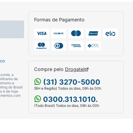
Formas de Pagamento
sco
Compre pelo
Drogatel
zonte, a
milhares de
(31) 3270-5000
eirismo e
ting do Brasil
(BH e Região) Todos os dias, 06h às 00h
o é de hoje
camentos com
0300.313.1010.
(Todo Brasil) Todos os dias, 06h às 00h