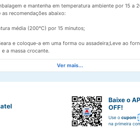
embalagem e mantenha em temperatura ambiente por 15 a 20
e as recomendações abaixo:
tura média (200°C) por 15 minutos;
a Seara e coloque-a em uma forma ou assadeira;Leve ao forn
o e a massa crocante.
Ver mais...
ratura média (200°C) por 15 minutos;
a Seara e coloque-a em uma forma ou assadeira;Leve ao for
eijo esteja derretido.
Baixe o A
, o tempo de aquecimento do produto pode variar. Ajuste
atel
OFF!
ndamos o uso de luva térmica para retirar o produto do 
Use o
cupom
na primeira co