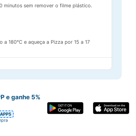
 minutos sem remover o filme plástico.
o a 180°C e aqueça a Pizza por 15 a 17
no a 180°C e aqueça a Pizza por
PP e ganhe 5%
 o tempo de aquecimento para seu
forno.
APP5
mpra