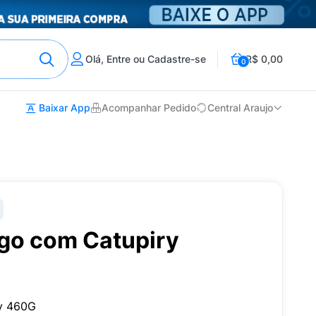
Olá, Entre ou Cadastre-se
R$ 0,00
0
Baixar App
Acompanhar Pedido
Central Araujo
ngo com Catupiry
ry 460G