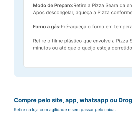
Modo de Preparo:
Retire a Pizza Seara da 
Após descongelar, aqueça a Pizza conform
Forno a gás:
Pré-aqueça o forno em tempera
Retire o filme plástico que envolve a Pizz
minutos ou até que o queijo esteja derretid
Forno elétrico:
Pré-aqueça o forno em tempe
Retire o filme plástico que envolve a Pizz
aproximadamente 15 minutos ou até que o qu
OBS.:
Como existem diferenças entre fornos
Compre pelo site, app, whatsapp ou Drog
forno.
ATENÇÃO: PRODUTO QUENTE!
Recome
Retire na loja com agilidade e sem passar pelo caixa.