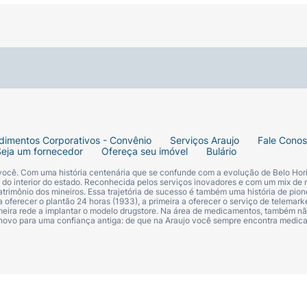
dimentos Corporativos - Convênio
Serviços Araujo
Fale Cono
Seja um fornecedor
Ofereça seu imóvel
Bulário
 você. Com uma história centenária que se confunde com a evolução de Belo Hori
s do interior do estado. Reconhecida pelos serviços inovadores e com um mix de 
trimônio dos mineiros. Essa trajetória de sucesso é também uma história de pion
 oferecer o plantão 24 horas (1933), a primeira a oferecer o serviço de telemarke
primeira rede a implantar o modelo drugstore. Na área de medicamentos, também nã
 novo para uma confiança antiga: de que na Araujo você sempre encontra medi