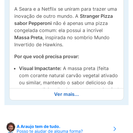
A Seara e a Netflix se uniram para trazer uma
inovação de outro mundo. A
Stranger Pizza
sabor Pepperoni
não é apenas uma pizza
congelada comum: ela possui a incrível
Massa Preta
, inspirada no sombrio Mundo
Invertido de Hawkins.
Por que você precisa provar:
Visual Impactante:
A massa preta (feita
com corante natural carvão vegetal ativado
ou similar, mantendo o sabor delicioso da
massa tradicional) cria um contraste incrível
Ver mais...
com o vermelho do pepperoni e o dourado
do queijo derretido.
Sabor Clássico:
Recheada com fatias
generosas de pepperoni e queijo mussarela,
A Araujo tem de tudo.
garantindo aquele sabor que todo mundo
Posso te ajudar de alguma forma?