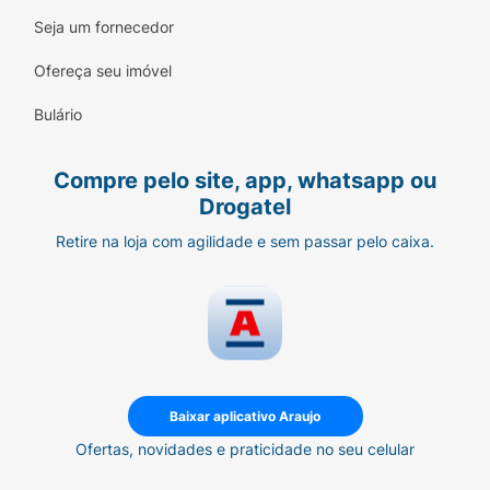
Linha:
Seara Netflix - Stranger Things.
Seja um fornecedor
Conservação:
Congelado.
Ofereça seu imóvel
Modo de Preparo:
Pré-aqueça o forno a
Bulário
200°C. Retire a pizza da embalagem plástica
e coloque diretamente na grelha ou em uma
Compre pelo site, app, whatsapp ou
assadeira. Asse por aproximadamente 12 a 15
Drogatel
minutos ou até o queijo derreter e a massa
ficar crocante.
Retire na loja com agilidade e sem passar pelo caixa.
Baixar aplicativo Araujo
Ofertas, novidades e praticidade no seu celular