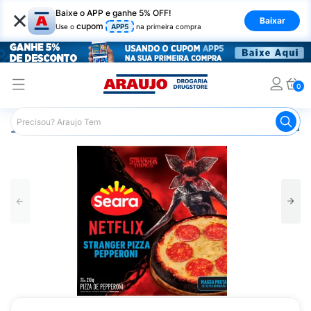
×
Baixe o APP e ganhe 5% OFF!
Baixar
cupom
Use o
APP5
na primeira compra
0
Araujo
Mercado
Alimentos Congelados e de Geladeira