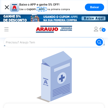
×
Baixe o APP e ganhe 5% OFF!
Baixar
cupom
Use o
APP5
na primeira compra
0
Araujo
Medicamentos
Remédios Cardiológicos
Reméd