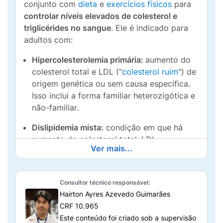
conjunto com
dieta
e
exercícios físicos
para
controlar níveis elevados de colesterol e
triglicérides no sangue
. Ele é indicado para
adultos com:
Hipercolesterolemia primária:
aumento do
colesterol total e LDL ("
colesterol ruim
") de
origem genética ou sem causa específica.
Isso inclui a forma familiar heterozigótica e
não-familiar.
Dislipidemia mista:
condição em que há
aumento do colesterol total, LDL
Ver mais...
("colesterol ruim") e triglicérides, associado
a uma diminuição do HDL ("colesterol
bom").
Consultor técnico responsável:
Hairton Ayres Azevedo Guimarães
Este tratamento é especialmente
CRF 10.965
recomendado para pacientes que apresentam
Este conteúdo foi criado sob a supervisão
um alto risco de desenvolver doenças