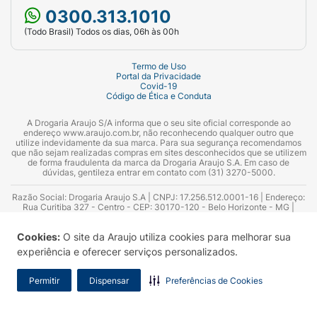
Oferece uma ação combinada que atua
0300.313.1010
tanto na produção quanto na absorção de
(Todo Brasil) Todos os dias, 06h às 00h
colesterol, proporcionando um controle
mais completo das dislipidemias.
Termo de Uso
Portal da Privacidade
Apresenta uma combinação fixa de
Covid-19
Código de Ética e Conduta
rosuvastatina e ezetimiba em uma única
cápsula, o que traz maior conveniência para
A Drogaria Araujo S/A informa que o seu site oficial corresponde ao
o tratamento.
endereço www.araujo.com.br, não reconhecendo qualquer outro que
utilize indevidamente da sua marca. Para sua segurança recomendamos
que não sejam realizadas compras em sites desconhecidos que se utilizem
Como usar o Plenance EZE
de forma fraudulenta da marca da Drogaria Araujo S.A. Em caso de
dúvidas, gentileza entrar em contato com (31) 3270-5000.
corretamente?
Razão Social: Drogaria Araujo S.A | CNPJ: 17.256.512.0001-16 | Endereço:
Para utilizar Plenance Eze 20/10mg da
Rua Curitiba 327 - Centro - CEP: 30170-120 - Belo Horizonte - MG |
Telefones: 0300.313.1010 e (31) 3270-5000 Horário de funcionamento -
maneira mais segura e eficaz, siga estas
06:00h às 00:00h | Consultores técnicos responsáveis: Hairton Ayres
orientações:
Cookies:
O site da Araujo utiliza cookies para melhorar sua
Azevedo Guimarães – CRF 10.965 | Yasmin Silva Alvarenga – CRF 52.584 -
Consultor substituto: Thiago Aguiar Pinheiro - CRF Nº 13.748. Alvará
experiência e oferecer serviços personalizados.
Sanitário: 2025020713 | Autorização de Funcionamento da Empresa (AFE):
1. Dosagem: tome
1 cápsula por dia
.
7.16355-1
Permitir
Dispensar
Preferências de Cookies
2. Horário: você pode tomar a cápsula a
qualquer hora do dia.