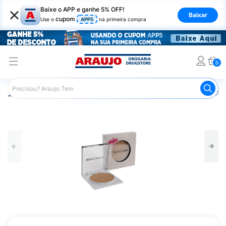
×
Baixe o APP e ganhe 5% OFF!
Baixar
cupom
Use o
APP5
na primeira compra
0
Araujo
Maquiagem
Rosto
Pó Facial
Pó Compacto