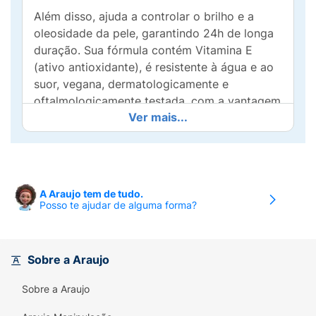
Além disso, ajuda a controlar o brilho e a
oleosidade da pele, garantindo 24h de longa
duração. Sua fórmula contém Vitamina E
(ativo antioxidante), é resistente à água e ao
suor, vegana, dermatologicamente e
oftalmologicamente testada, com a vantagem
Ver mais...
de ser livre de parabenos e não
comedogênico, sendo adequada para todos
os tipos de pele.
O Pó Compacto Boca Rosa é perfeito para
A Araujo tem de tudo.
retoques rápidos e acabamentos impecáveis!
Posso te ajudar de alguma forma?
Por que você vai amar É impecável: tem um
efeito matte e uma cobertura uniforme que
dura o dia inteiro, mantendo sua make
Sobre a Araujo
perfeita. É ultrafino e leve: possui textura leve
e ultrafina que se funde perfeitamente à pele
Sobre a Araujo
e garante um acabamento natural, ideal para
retoques rápidos e eficazes. É inovador: