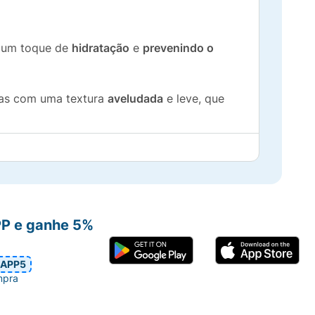
o um toque de
hidratação
e
prevenindo o
mas com uma textura
aveludada
e leve, que
retivo
por mais tempo.
es secas e maduras, que geralmente evitam o
PP e ganhe 5%
 dia.
APP5
mais e sua pele recebe tratamento!
mpra