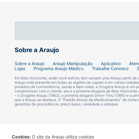
Em caso de sensibilização descontinuar o u
Conservar em local fresco e seco.
Composições
: Talco, Parafina Liquida, Car
Triglicerídeo Caprílico/Cáprico, Fenoxietanol
Ácido Cítrico, Hialoronato de Sódio, Gluc
Sobre a Araujo
Preto 77499, Lauroil Lisina. Contém: 9g.P
matte aveludado, hidrata e previne o resse
Sobre a Araujo
Araujo Manipulação
Aplicativo
Aten
Lojas
Programa Araujo Médico
Trabalhe Conosco
Em Belo Horizonte, onde você estiver, tem sempre uma Araujo perto de
Araujo está presente em todas as regiões da capital e em várias cidade
produtos de conveniência, saúde e bem-estar, a Drogaria Araujo é um pa
compromisso com o cliente: ela é a primeira drogaria de Belo Horizonte a
– o Drogatel Araujo (1963), a primeira drogaria Drive-Thru (1990) e a 
que a Araujo se destaca. O “Padrão Araujo de Medicamentos” dá nome
garantias de procedência, preço baixo, variedade e estoque.
Cookies:
O site da Araujo utiliza cookies