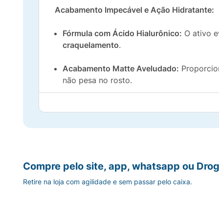
Acabamento Impecável e Ação Hidratante:
Fórmula com Ácido Hialurônico:
O ativo e
craquelamento
.
Acabamento Matte Aveludado:
Proporcio
não pesa no rosto.
Sela a Maquiagem:
Ideal para ser usado 
Para Todos os Tipos de Pele:
Sua textura 
uso de pó.
Embalagem Prática:
O formato compacto é 
Compre pelo site, app, whatsapp ou Drog
Retire na loja com agilidade e sem passar pelo caixa.
Diga adeus ao aspecto ressecado do pó tr
Precauções: