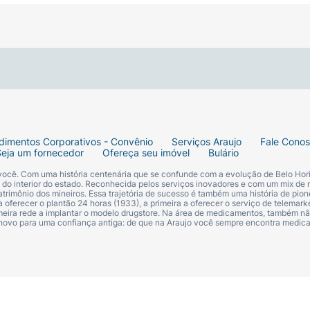
so do produto e procurar orientação médica se necessário.
bonato de Magnésio, Carbonato de Cálcio, Estearato de Zinco
, Palmitato de Etilexila, Peg-8, Tocoferol, Triidroxiesteari
omanano. Pode Conter: Corante Branco 77891, Corante Amar
ó Facial Hialurônico Marchetti: Pó compacto com Ácido Hi
camento da pele.
dimentos Corporativos - Convênio
Serviços Araujo
Fale Cono
Seja um fornecedor
Ofereça seu imóvel
Bulário
 você. Com uma história centenária que se confunde com a evolução de Belo Hori
s do interior do estado. Reconhecida pelos serviços inovadores e com um mix de 
trimônio dos mineiros. Essa trajetória de sucesso é também uma história de pion
 oferecer o plantão 24 horas (1933), a primeira a oferecer o serviço de telemarke
primeira rede a implantar o modelo drugstore. Na área de medicamentos, também nã
 novo para uma confiança antiga: de que na Araujo você sempre encontra medi