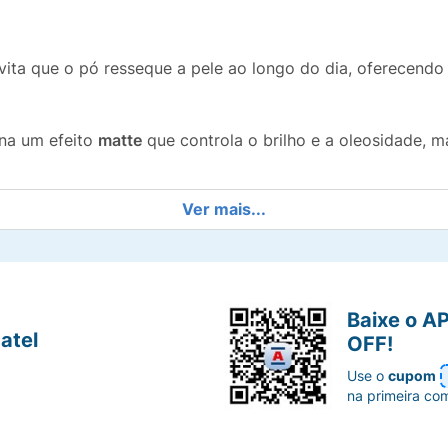
vita que o pó resseque a pele ao longo do dia, oferecend
na um efeito
matte
que controla o brilho e a oleosidade, 
Ver mais...
como o último passo da maquiagem,
fixando a base e o cor
fina e o benefício hidratante o tornam excelente para pel
Baixe o A
perfeito para levar na bolsa e fazer retoques ao longo do
atel
OFF!
Use o
cupom
adicional. Com
Marchetti Hialurônico
, sua maquiagem dura 
na primeira co