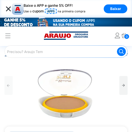
×
Baixe o APP e ganhe 5% OFF!
Baixar
cupom
Use o
APP5
na primeira compra
0
Araujo
Maquiagem
Rosto
Pó Facial
Pó Compacto 