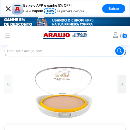
×
Baixe o APP e ganhe 5% OFF!
Baixar
cupom
Use o
APP5
na primeira compra
0
Araujo
Maquiagem
Rosto
Pó Facial
Pó Compacto 