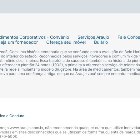
dimentos Corporativos - Convênio
Serviços Araujo
Fale Cono
Seja um fornecedor
Ofereça seu imóvel
Bulário
 você. Com uma história centenária que se confunde com a evolução de Belo Hori
s do interior do estado. Reconhecida pelos serviços inovadores e com um mix de 
trimônio dos mineiros. Essa trajetória de sucesso é também uma história de pion
 oferecer o plantão 24 horas (1933), a primeira a oferecer o serviço de telemarke
primeira rede a implantar o modelo drugstore. Na área de medicamentos, também nã
 novo para uma confiança antiga: de que na Araujo você sempre encontra medi
tica e Conduta
ndereço www.araujo.com.br, não reconhecendo qualquer outro que utilize indevid
pras em sites desconhecidos que se utilizem de forma fraudulenta da marca d
 3270-5000.