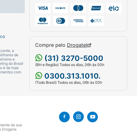
sco
Compre pelo
Drogatel
zonte, a
milhares de
(31) 3270-5000
eirismo e
ting do Brasil
(BH e Região) Todos os dias, 06h às 00h
o é de hoje
camentos com
0300.313.1010.
(Todo Brasil) Todos os dias, 06h às 00h
amente da sua
a Drogaria