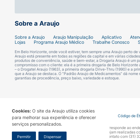
Sobre a Araujo
Sobre a Araujo
Araujo Manipulação
Aplicativo
Aten
Lojas
Programa Araujo Médico
Trabalhe Conosco
Em Belo Horizonte, onde você estiver, tem sempre uma Araujo perto de
Araujo está presente em todas as regiões da capital e em várias cidade
produtos de conveniência, saúde e bem-estar, a Drogaria Araujo é um pa
compromisso com o cliente: ela é a primeira drogaria de Belo Horizonte a
– o Drogatel Araujo (1963), a primeira drogaria Drive-Thru (1990) e a 
que a Araujo se destaca. O “Padrão Araujo de Medicamentos” dá nome
garantias de procedência, preço baixo, variedade e estoque.
Cookies:
O site da Araujo utiliza cookies
Termo de Uso
Portal da Privacidade
Covid-19
Código de É
para melhorar sua experiência e oferecer
serviços personalizados.
A Drogaria Araujo S/A informa que o seu site oficial corresponde ao e
marca. Para sua segurança recomendamos que não sejam realizadas com
Araujo S.A. Em caso de dúvidas, gentileza entrar em contato com (31)
Permitir
Dispensar