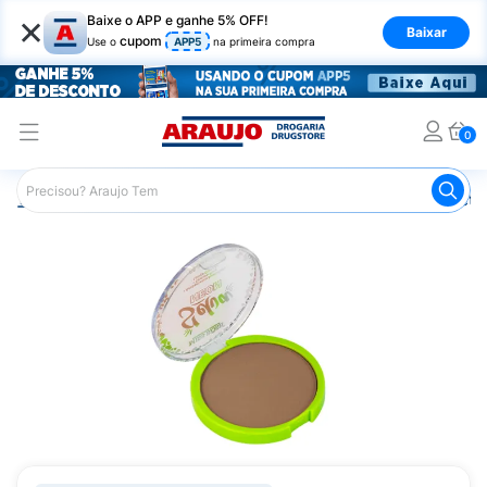
×
Baixe o APP e ganhe 5% OFF!
Baixar
cupom
Use o
APP5
na primeira compra
0
Araujo
Maquiagem
Rosto
Pó Facial
Pó Compacto 