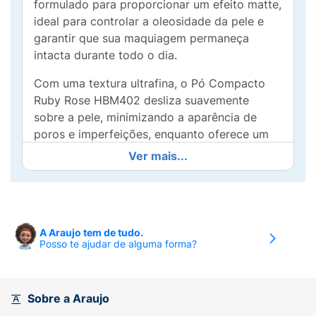
formulado para proporcionar um efeito matte,
ideal para controlar a oleosidade da pele e
garantir que sua maquiagem permaneça
intacta durante todo o dia.
Com uma textura ultrafina, o Pó Compacto
Ruby Rose HBM402 desliza suavemente
sobre a pele, minimizando a aparência de
poros e imperfeições, enquanto oferece um
toque aveludado que deixa a pele macia e
Ver mais...
iluminada. Sua fórmula de longa duração
assegura que você se sinta confiante a cada
momento, sem necessidade de retoques
constantes.
A Araujo tem de tudo.
Posso te ajudar de alguma forma?
Ideal para todos os tipos de pele, este pó é a
última etapa indispensável na sua rotina de
maquiagem. Aceite o desafio de transformar
sua pele com o Pó Compacto Ruby Rose
Sobre a Araujo
Mate HBM402 e mantenha seu visual