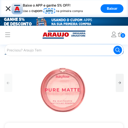
×
Baixe o APP e ganhe 5% OFF!
Baixar
cupom
Use o
APP5
na primeira compra
0
Araujo
Maquiagem
Rosto
Pó Facial
Pó Compacto