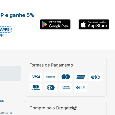
PP e ganhe 5%
APP5
mpra
Formas de Pagamento
sco
Compre pelo
Drogatel
zonte, a