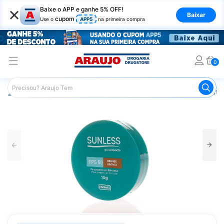
×
Baixe o APP e ganhe 5% OFF!
Baixar
cupom
Use o
APP5
na primeira compra
0
Araujo
Maquiagem
Rosto
Pó Facial
Pó Compacto S