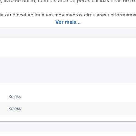
ivre de brilho, com disfarce de poros e linhas finas de e
a ou pincel aplique em movimentos circulares uniformemen
Ver mais...
Koloss
koloss