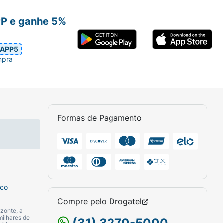
PP e ganhe 5%
APP5
mpra
Formas de Pagamento
sco
Compre pelo
Drogatel
zonte, a
milhares de
(31) 3270-5000