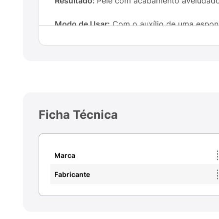
Resultado:
Pele com acabamento aveludado, l
Modo de Usar:
Com o auxílio de uma esponj
Ficha Técnica
Marca
Fabricante