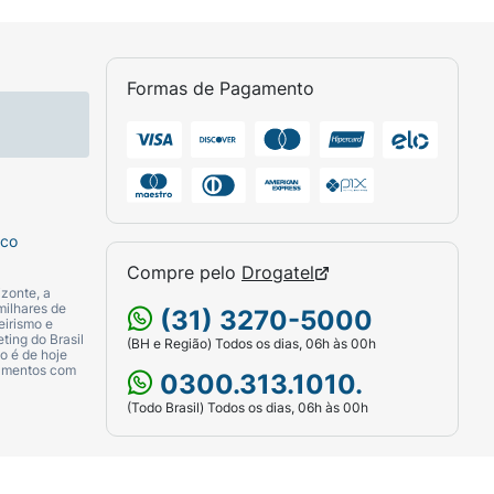
Formas de Pagamento
sco
Compre pelo
Drogatel
zonte, a
milhares de
(31) 3270-5000
eirismo e
ting do Brasil
(BH e Região) Todos os dias, 06h às 00h
o é de hoje
camentos com
0300.313.1010.
(Todo Brasil) Todos os dias, 06h às 00h