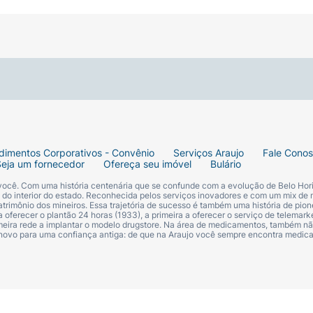
dimentos Corporativos - Convênio
Serviços Araujo
Fale Cono
Seja um fornecedor
Ofereça seu imóvel
Bulário
 você. Com uma história centenária que se confunde com a evolução de Belo Hori
s do interior do estado. Reconhecida pelos serviços inovadores e com um mix de 
trimônio dos mineiros. Essa trajetória de sucesso é também uma história de pion
 oferecer o plantão 24 horas (1933), a primeira a oferecer o serviço de telemarke
primeira rede a implantar o modelo drugstore. Na área de medicamentos, também nã
 novo para uma confiança antiga: de que na Araujo você sempre encontra medi