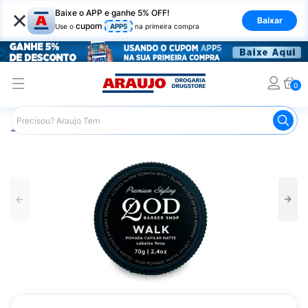
×
Baixe o APP e ganhe 5% OFF!
Baixar
cupom
Use o
APP5
na primeira compra
0
Araujo
Cabelo
Modeladores
Pomadas e Pastas
P