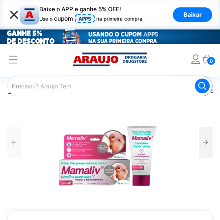
×
Baixe o APP e ganhe 5% OFF!
Baixar
cupom
Use o
APP5
na primeira compra
0
Araujo
Infantil
Cuidados para as Mamães
Cremes e P