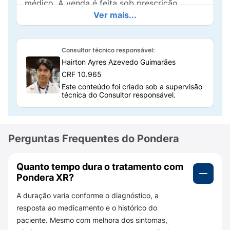
médico. A venda é feita sob prescrição
Ver mais...
médica, com retenção da receita.
Para que serve o Pondera XR?
Consultor técnico responsável:
O
Pondera XR
serve para tratar sintomas de
Hairton Ayres Azevedo Guimarães
depressão
,
transtorno do pânico
com ou sem
CRF 10.965
agorafobia,
transtorno de ansiedade social
,
Este conteúdo foi criado sob a supervisão
também chamado de fobia social, e
técnica do Consultor responsável.
transtorno disfórico pré-menstrual
, condição
que pode causar alterações intensas de
humor, irritabilidade, ansiedade, dor e
Perguntas Frequentes do Pondera
dificuldade para realizar atividades do dia a
dia no período que antecede a menstruação.
Quanto tempo dura o tratamento com
Ele ajuda no controle dos sintomas ao atuar
Pondera XR?
sobre substâncias cerebrais relacionadas ao
A duração varia conforme o diagnóstico, a
humor, à ansiedade e ao equilíbrio emocional.
resposta ao medicamento e o histórico do
O efeito, no entanto, não costuma ser
paciente. Mesmo com melhora dos sintomas,
imediato, e a melhora geralmente acontece