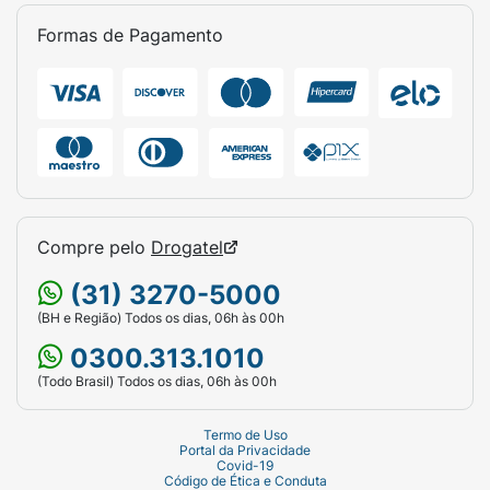
contraindicado para menores de 18 anos e
não deve ser utilizado junto com inibidores da
Formas de Pagamento
monoaminoxidase, conhecidos como IMAO,
incluindo linezolida e azul de metileno, nem
dentro do intervalo de até duas semanas
após o uso desses medicamentos.
O medicamento também não deve ser usado
junto com alguns medicamentos que podem
prolongar o intervalo QT e são metabolizados
Compre pelo
Drogatel
pela enzima CYP2D6, como tioridazina ou
pimozida. Informe ao médico todos os
(31) 3270-5000
medicamentos que você usa, incluindo
(BH e Região) Todos os dias, 06h às 00h
antidepressivos, antipsicóticos,
0300.313.1010
anticoagulantes, anti-inflamatórios,
(Todo Brasil) Todos os dias, 06h às 00h
fitoterápicos e medicamentos sem prescrição.
Cuidados importantes
Termo de Uso
Portal da Privacidade
Covid-19
Durante o tratamento com Pondera XR,
o
Código de Ética e Conduta