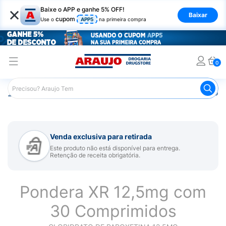
×
Baixe o APP e ganhe 5% OFF!
Baixar
cupom
Use o
APP5
na primeira compra
0
Araujo
Medicamentos
Remédio para Sistema Nervoso Ce
Venda exclusiva para retirada
Este produto não está disponível para entrega.
Retenção de receita obrigatória.
Pondera XR 12,5mg com
30 Comprimidos