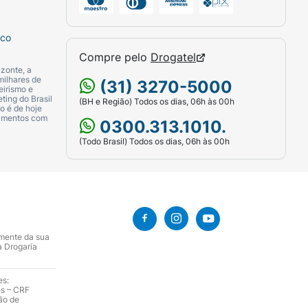
sco
Compre pelo
Drogatel
zonte, a
milhares de
(31) 3270-5000
eirismo e
ting do Brasil
(BH e Região) Todos os dias, 06h às 00h
o é de hoje
camentos com
0300.313.1010.
(Todo Brasil) Todos os dias, 06h às 00h
amente da sua
a Drogaria
es:
es – CRF
ão de