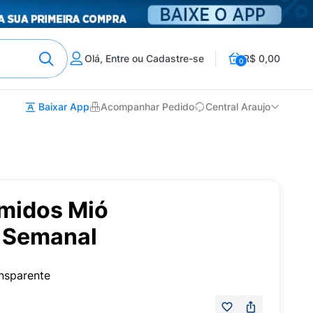
Olá, Entre ou Cadastre-se
R$ 0,00
0
Baixar App
Acompanhar Pedido
Central Araujo
midos Mió
 Semanal
nsparente