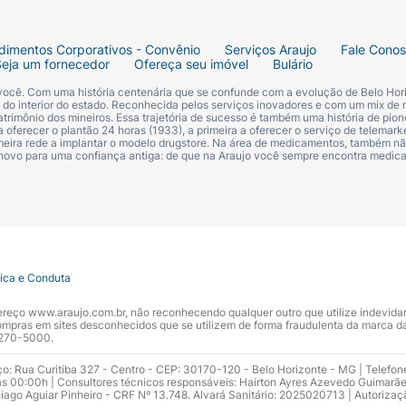
dimentos Corporativos - Convênio
Serviços Araujo
Fale Cono
Seja um fornecedor
Ofereça seu imóvel
Bulário
 você. Com uma história centenária que se confunde com a evolução de Belo Hori
s do interior do estado. Reconhecida pelos serviços inovadores e com um mix de 
trimônio dos mineiros. Essa trajetória de sucesso é também uma história de pion
 oferecer o plantão 24 horas (1933), a primeira a oferecer o serviço de telemarke
primeira rede a implantar o modelo drugstore. Na área de medicamentos, também nã
 novo para uma confiança antiga: de que na Araujo você sempre encontra medi
tica e Conduta
ndereço www.araujo.com.br, não reconhecendo qualquer outro que utilize indevid
pras em sites desconhecidos que se utilizem de forma fraudulenta da marca d
 3270-5000.
ço: Rua Curitiba 327 - Centro - CEP: 30170-120 - Belo Horizonte - MG | Telefon
s 00:00h | Consultores técnicos responsáveis: Hairton Ayres Azevedo Guimarã
hiago Aguiar Pinheiro - CRF Nº 13.748. Alvará Sanitário: 2025020713 | Autorizaç