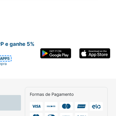
PP e ganhe 5%
APP5
mpra
Formas de Pagamento