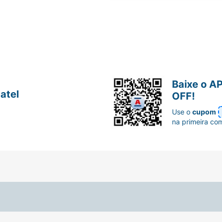
Baixe o A
atel
OFF!
Use o
cupom
na primeira co