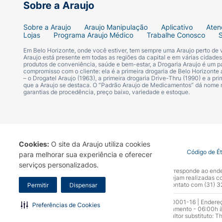
Sobre a Araujo
Sobre a Araujo
Araujo Manipulação
Aplicativo
Aten
Lojas
Programa Araujo Médico
Trabalhe Conosco
Em Belo Horizonte, onde você estiver, tem sempre uma Araujo perto de
Araujo está presente em todas as regiões da capital e em várias cidade
produtos de conveniência, saúde e bem-estar, a Drogaria Araujo é um pa
compromisso com o cliente: ela é a primeira drogaria de Belo Horizonte a
– o Drogatel Araujo (1963), a primeira drogaria Drive-Thru (1990) e a 
que a Araujo se destaca. O “Padrão Araujo de Medicamentos” dá nome
garantias de procedência, preço baixo, variedade e estoque.
Cookies:
O site da Araujo utiliza cookies
Termo de Uso
Portal da Privacidade
Covid-19
Código de É
para melhorar sua experiência e oferecer
serviços personalizados.
A Drogaria Araujo S/A informa que o seu site oficial corresponde ao e
marca. Para sua segurança recomendamos que não sejam realizadas com
Araujo S.A. Em caso de dúvidas, gentileza entrar em contato com (31)
Permitir
Dispensar
Razão Social: Drogaria Araujo S.A | CNPJ: 17.256.512.0001-16 | Endere
Preferências de Cookies
0300.313.1010 e (31) 3270-5000 Horário de funcionamento - 06:00h à
10.965 | Yasmin Silva Alvarenga – CRF 52.584 - Consultor substituto: T