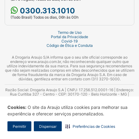
0300.313.1010
(Todo Brasil) Todos os dias, 06h às 00h
Termo de Uso
Portal da Privacidade
Covid-19
Código de Ética e Conduta
A Drogaria Araujo S/A informa que o seu site oficial corresponde ao
endereço www.araujo.com.br, não reconhecendo qualquer outro que
utilize indevidamente da sua marca. Para sua segurança recomendamos
que não sejam realizadas compras em sites desconhecidos que se utilizem
de forma fraudulenta da marca da Drogaria Araujo S.A. Em caso de
dúvidas, gentileza entrar em contato com (31) 3270-5000.
Razão Social: Drogaria Araujo S.A | CNPJ: 17.256.512.0001-16 | Endereço:
Rua Curitiba 327 - Centro - CEP: 30170-120 - Belo Horizonte - MG |
Telefones: 0300.313.1010 e (31) 3270-5000 Horário de funcionamento -
06:00h às 00:00h | Consultores técnicos responsáveis: Hairton Ayres
Cookies:
O site da Araujo utiliza cookies para melhorar sua
Azevedo Guimarães – CRF 10.965 | Yasmin Silva Alvarenga – CRF 52.584 -
Consultor substituto: Thiago Aguiar Pinheiro - CRF Nº 13.748. Alvará
experiência e oferecer serviços personalizados.
Sanitário: 2025020713 | Autorização de Funcionamento da Empresa (AFE):
7.16355-1
Permitir
Dispensar
Preferências de Cookies