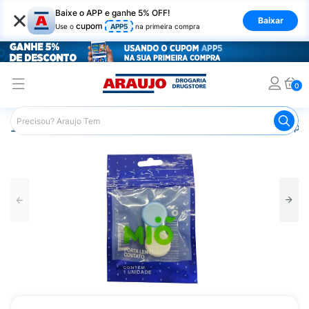
×
Baixe o APP e ganhe 5% OFF!
Baixar
cupom
Use o
APP5
na primeira compra
0
Araujo
Medicamentos
Saúde dos Olhos
Produtos par