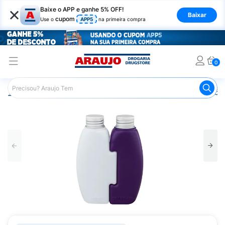
×
Baixe o APP e ganhe 5% OFF!
Baixar
cupom
Use o
APP5
na primeira compra
0
Araujo
Cabelo
Linha Profissional e de Salão
Acessóri