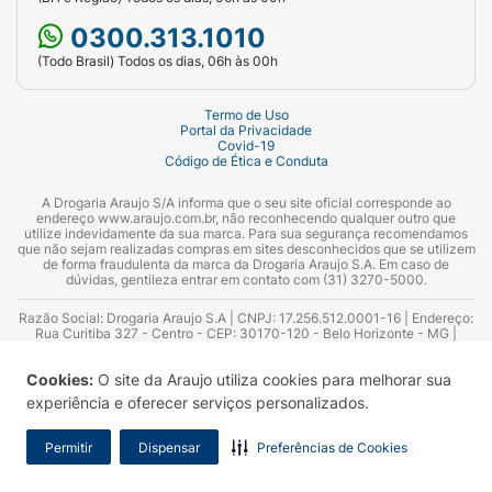
0300.313.1010
(Todo Brasil) Todos os dias, 06h às 00h
Termo de Uso
Portal da Privacidade
Covid-19
Código de Ética e Conduta
A Drogaria Araujo S/A informa que o seu site oficial corresponde ao
endereço www.araujo.com.br, não reconhecendo qualquer outro que
utilize indevidamente da sua marca. Para sua segurança recomendamos
que não sejam realizadas compras em sites desconhecidos que se utilizem
de forma fraudulenta da marca da Drogaria Araujo S.A. Em caso de
dúvidas, gentileza entrar em contato com (31) 3270-5000.
Razão Social: Drogaria Araujo S.A | CNPJ: 17.256.512.0001-16 | Endereço:
Rua Curitiba 327 - Centro - CEP: 30170-120 - Belo Horizonte - MG |
Telefones: 0300.313.1010 e (31) 3270-5000 Horário de funcionamento -
06:00h às 00:00h | Consultores técnicos responsáveis: Hairton Ayres
Cookies:
O site da Araujo utiliza cookies para melhorar sua
Azevedo Guimarães – CRF 10.965 | Yasmin Silva Alvarenga – CRF 52.584 -
Consultor substituto: Thiago Aguiar Pinheiro - CRF Nº 13.748. Alvará
experiência e oferecer serviços personalizados.
Sanitário: 2025020713 | Autorização de Funcionamento da Empresa (AFE):
7.16355-1
Permitir
Dispensar
Preferências de Cookies