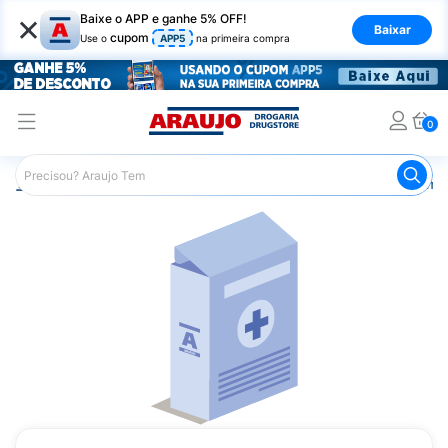
×
Baixe o APP e ganhe 5% OFF!
Baixar
cupom
Use o
APP5
na primeira compra
0
Araujo
Medicamentos
Remédios Cardiológicos
Reméd