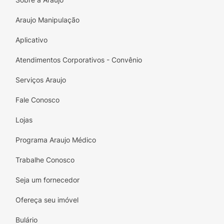
com o Kit Pote Conect Angel Mió. Esse pote
Araujo Manipulação
é um must-have para os fãs de Lilo & Stitch,
trazendo uma pitada de magia e diversão a
Aplicativo
cada refeição. Faça a escolha certa e
adicione um pouco de alegria ao seu dia!
Atendimentos Corporativos - Convênio
Serviços Araujo
Fale Conosco
Lojas
Programa Araujo Médico
Trabalhe Conosco
Seja um fornecedor
Ofereça seu imóvel
Bulário