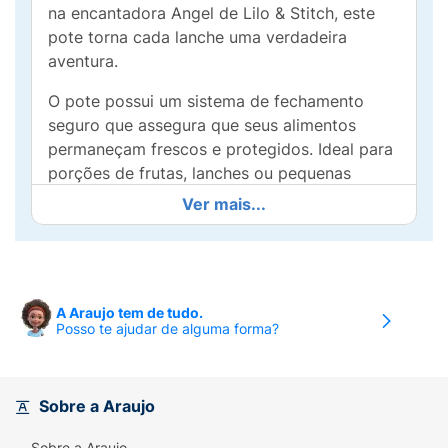
na encantadora Angel de Lilo & Stitch, este
pote torna cada lanche uma verdadeira
aventura.
O pote possui um sistema de fechamento
seguro que assegura que seus alimentos
permaneçam frescos e protegidos. Ideal para
porções de frutas, lanches ou pequenas
refeições, este item versátil se adapta
Ver mais...
facilmente ao seu estilo de vida, tornando
cada refeição mais alegre.
Fabricado com materiais de alta qualidade, o
Kit Pote Conect Angel é fácil de limpar e
A Araujo tem de tudo.
Posso te ajudar de alguma forma?
perfeito para o uso diário. Ele não apenas
facilita a organização, mas também incentiva
as crianças a comerem de forma saudável
com um toque lúdico.
Sobre a Araujo
Transforme a hora do lanche em algo especial
Sobre a Araujo