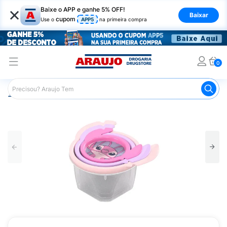
×
Baixe o APP e ganhe 5% OFF!
Baixar
cupom
Use o
APP5
na primeira compra
0
Araujo
Infantil
Acessórios para Alimentação Infantil
P