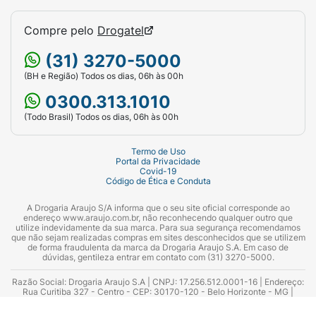
Compre pelo
Drogatel
(31) 3270-5000
(BH e Região) Todos os dias, 06h às 00h
0300.313.1010
(Todo Brasil) Todos os dias, 06h às 00h
Termo de Uso
Portal da Privacidade
Covid-19
Código de Ética e Conduta
A Drogaria Araujo S/A informa que o seu site oficial corresponde ao
endereço www.araujo.com.br, não reconhecendo qualquer outro que
utilize indevidamente da sua marca. Para sua segurança recomendamos
que não sejam realizadas compras em sites desconhecidos que se utilizem
de forma fraudulenta da marca da Drogaria Araujo S.A. Em caso de
dúvidas, gentileza entrar em contato com (31) 3270-5000.
Razão Social: Drogaria Araujo S.A | CNPJ: 17.256.512.0001-16 | Endereço:
Rua Curitiba 327 - Centro - CEP: 30170-120 - Belo Horizonte - MG |
Telefones: 0300.313.1010 e (31) 3270-5000 Horário de funcionamento -
06:00h às 00:00h | Consultores técnicos responsáveis: Hairton Ayres