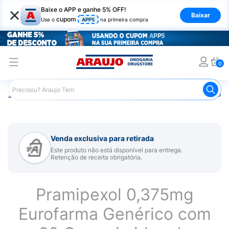
×
Baixe o APP e ganhe 5% OFF!
Baixar
cupom
Use o
APP5
na primeira compra
0
Araujo
Medicamentos
Remédio para Sistema Nervoso Ce
Venda exclusiva para retirada
Este produto não está disponível para entrega.
Retenção de receita obrigatória.
Pramipexol 0,375mg
Eurofarma Genérico com