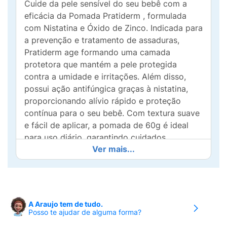
Cuide da pele sensível do seu bebê com a
eficácia da Pomada Pratiderm , formulada
com Nistatina e Óxido de Zinco. Indicada para
a prevenção e tratamento de assaduras,
Pratiderm age formando uma camada
protetora que mantém a pele protegida
contra a umidade e irritações. Além disso,
possui ação antifúngica graças à nistatina,
proporcionando alívio rápido e proteção
contínua para o seu bebê. Com textura suave
e fácil de aplicar, a pomada de 60g é ideal
para uso diário, garantindo cuidados
Ver mais...
especiais a cada troca de fralda. Mantenha a
pele do seu bebê sempre saudável e
confortavelmente protegida com Pratiderm !
A Araujo tem de tudo.
Posso te ajudar de alguma forma?