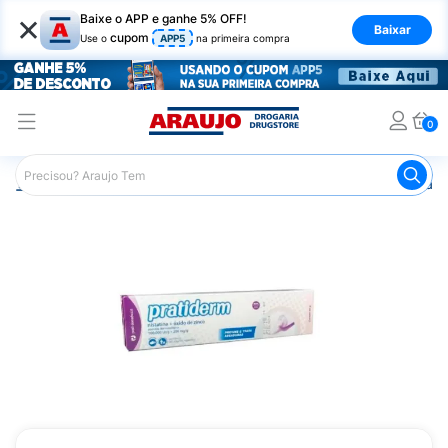
×
Baixe o APP e ganhe 5% OFF!
Baixar
cupom
Use o
APP5
na primeira compra
0
Araujo
Infantil
Troca de Fraldas
Pomada para Assadu