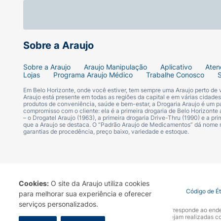
Sobre a Araujo
Sobre a Araujo
Araujo Manipulação
Aplicativo
Aten
Lojas
Programa Araujo Médico
Trabalhe Conosco
Em Belo Horizonte, onde você estiver, tem sempre uma Araujo perto de
Araujo está presente em todas as regiões da capital e em várias cidade
produtos de conveniência, saúde e bem-estar, a Drogaria Araujo é um pa
compromisso com o cliente: ela é a primeira drogaria de Belo Horizonte a
– o Drogatel Araujo (1963), a primeira drogaria Drive-Thru (1990) e a 
que a Araujo se destaca. O “Padrão Araujo de Medicamentos” dá nome
garantias de procedência, preço baixo, variedade e estoque.
Cookies:
O site da Araujo utiliza cookies
Termo de Uso
Portal da Privacidade
Covid-19
Código de É
para melhorar sua experiência e oferecer
serviços personalizados.
A Drogaria Araujo S/A informa que o seu site oficial corresponde ao e
marca. Para sua segurança recomendamos que não sejam realizadas com