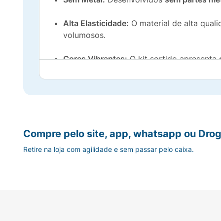
Alta Elasticidade:
O material de alta qual
volumosos.
Cores Vibrantes:
O kit sortido apresenta
Versatilidade:
Perfeitos para rabos de cav
Pacote Econômico:
Contém 18 unidades, o
Mantenha seu cabelo preso com estilo e se
Compre pelo site, app, whatsapp ou Drog
Retire na loja com agilidade e sem passar pelo caixa.