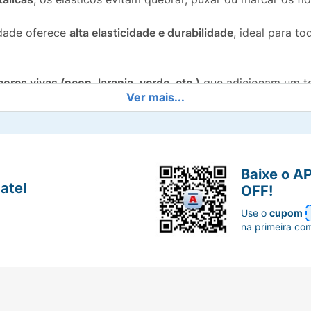
idade oferece
alta elasticidade e durabilidade
, ideal para to
cores vivas (neon, laranja, verde, etc.)
que adicionam um to
Ver mais...
alo, coques, tranças e
half-buns
, garantindo uma fixação s
ferecendo excelente custo-benefício para o uso diário.
Baixe o A
gurança. Adicione o
Kit Prendedor de Cabelo Elástico Mió
a
atel
OFF!
Use o
cupom
na primeira co