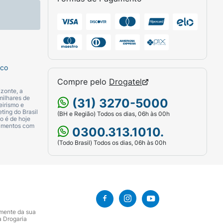
sco
Compre pelo
Drogatel
zonte, a
milhares de
(31) 3270-5000
eirismo e
ting do Brasil
(BH e Região) Todos os dias, 06h às 00h
o é de hoje
camentos com
0300.313.1010.
(Todo Brasil) Todos os dias, 06h às 00h
amente da sua
a Drogaria