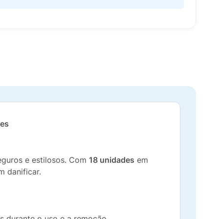
tes
seguros e estilosos. Com
18 unidades
em
 danificar.
os durante o uso e a remoção.