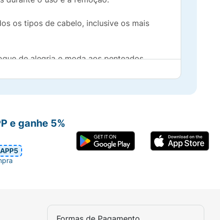
dos os tipos de cabelo, inclusive os mais
que de alegria e moda aos penteados.
egura para crianças e adultos.
PP e ganhe 5%
o seu
nécessaire
!
APP5
mpra
Formas de Pagamento