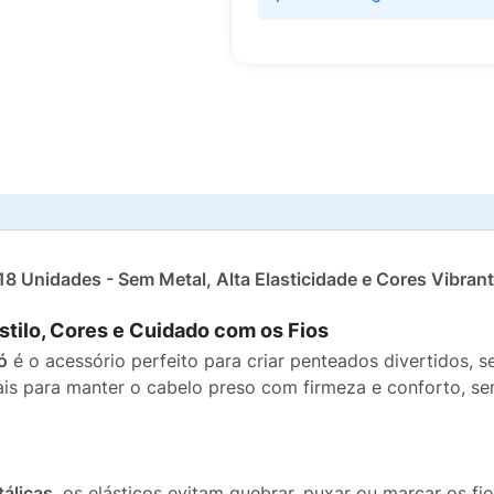
18 Unidades - Sem Metal, Alta Elasticidade e Cores Vibran
stilo, Cores e Cuidado com os Fios
ó
é o acessório perfeito para criar penteados divertidos, 
iais para manter o cabelo preso com firmeza e conforto, sem
álicas
, os elásticos evitam quebrar, puxar ou marcar os fi