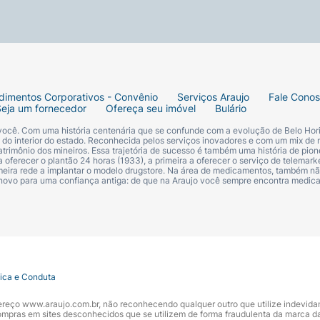
dimentos Corporativos - Convênio
Serviços Araujo
Fale Cono
Seja um fornecedor
Ofereça seu imóvel
Bulário
 você. Com uma história centenária que se confunde com a evolução de Belo Hori
s do interior do estado. Reconhecida pelos serviços inovadores e com um mix de 
trimônio dos mineiros. Essa trajetória de sucesso é também uma história de pion
 oferecer o plantão 24 horas (1933), a primeira a oferecer o serviço de telemarke
primeira rede a implantar o modelo drugstore. Na área de medicamentos, também nã
 novo para uma confiança antiga: de que na Araujo você sempre encontra medi
tica e Conduta
ndereço www.araujo.com.br, não reconhecendo qualquer outro que utilize indevid
pras em sites desconhecidos que se utilizem de forma fraudulenta da marca d