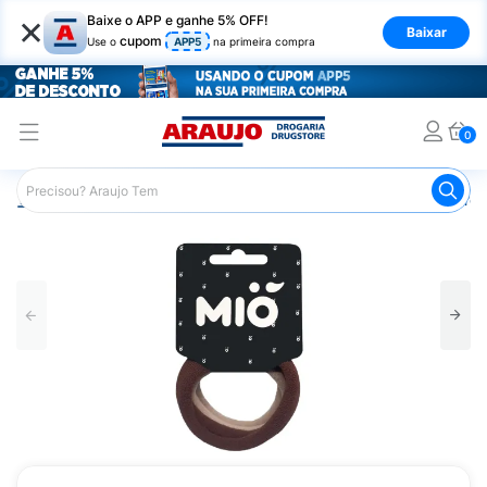
×
Baixe o APP e ganhe 5% OFF!
Baixar
cupom
Use o
APP5
na primeira compra
0
Araujo
Cabelo
Acessórios para Cabelos
Prendedores 