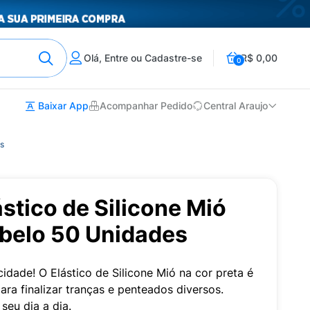
Olá, Entre ou Cadastre-se
R$ 0,00
0
Baixar App
Acompanhar Pedido
Central Araujo
es
stico de Silicone Mió
abelo 50 Unidades
idade! O Elástico de Silicone Mió na cor preta é
para finalizar tranças e penteados diversos.
eu dia a dia.