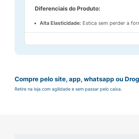
Diferenciais do Produto:
Alta Elasticidade:
Estica sem perder a for
Versatilidade:
Perfeito para uso pessoal, 
Pacote Econômico:
Contém
50 unidades
Discreto e Eficaz:
Cor preta que combina c
Compre pelo site, app, whatsapp ou Drog
Retire na loja com agilidade e sem passar pelo caixa.