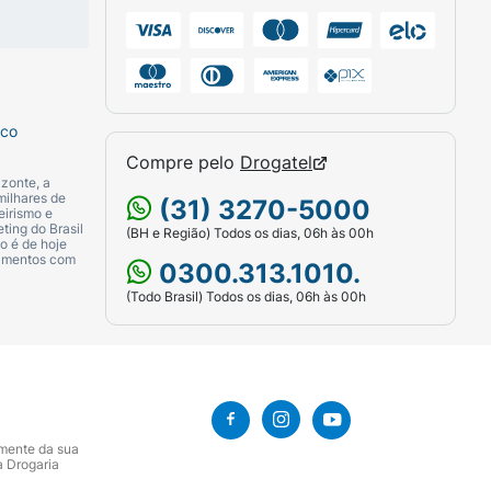
sco
Compre pelo
Drogatel
zonte, a
milhares de
(31) 3270-5000
eirismo e
ting do Brasil
(BH e Região) Todos os dias, 06h às 00h
o é de hoje
camentos com
0300.313.1010.
(Todo Brasil) Todos os dias, 06h às 00h
amente da sua
a Drogaria