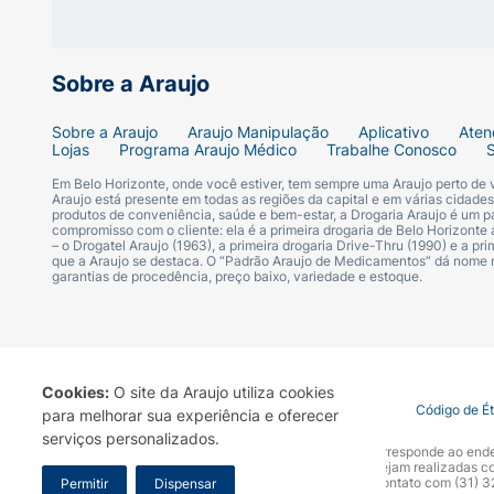
Sobre a Araujo
Sobre a Araujo
Araujo Manipulação
Aplicativo
Aten
Lojas
Programa Araujo Médico
Trabalhe Conosco
Em Belo Horizonte, onde você estiver, tem sempre uma Araujo perto de
Araujo está presente em todas as regiões da capital e em várias cidade
produtos de conveniência, saúde e bem-estar, a Drogaria Araujo é um pa
compromisso com o cliente: ela é a primeira drogaria de Belo Horizonte a
– o Drogatel Araujo (1963), a primeira drogaria Drive-Thru (1990) e a 
que a Araujo se destaca. O “Padrão Araujo de Medicamentos” dá nome
garantias de procedência, preço baixo, variedade e estoque.
Cookies:
O site da Araujo utiliza cookies
Termo de Uso
Portal da Privacidade
Covid-19
Código de É
para melhorar sua experiência e oferecer
serviços personalizados.
A Drogaria Araujo S/A informa que o seu site oficial corresponde ao e
marca. Para sua segurança recomendamos que não sejam realizadas com
Araujo S.A. Em caso de dúvidas, gentileza entrar em contato com (31)
Permitir
Dispensar