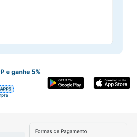
PP e ganhe 5%
APP5
mpra
Formas de Pagamento