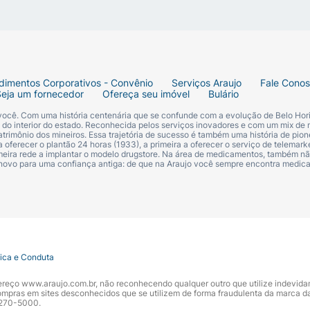
dimentos Corporativos - Convênio
Serviços Araujo
Fale Cono
Seja um fornecedor
Ofereça seu imóvel
Bulário
 você. Com uma história centenária que se confunde com a evolução de Belo Hori
s do interior do estado. Reconhecida pelos serviços inovadores e com um mix de 
trimônio dos mineiros. Essa trajetória de sucesso é também uma história de pion
 oferecer o plantão 24 horas (1933), a primeira a oferecer o serviço de telemarke
primeira rede a implantar o modelo drugstore. Na área de medicamentos, também nã
 novo para uma confiança antiga: de que na Araujo você sempre encontra medi
tica e Conduta
ndereço www.araujo.com.br, não reconhecendo qualquer outro que utilize indevid
pras em sites desconhecidos que se utilizem de forma fraudulenta da marca d
 3270-5000.