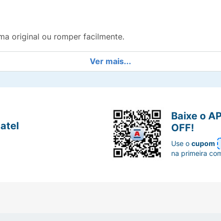
ma original ou romper facilmente.
em salões de beleza ou para penteados escolares.
Ver mais...
, garantindo um excelente estoque para sua rotina.
om diversos estilos e tons de cabelo.
Baixe o A
atel
OFF!
Use o
cupom
na primeira co