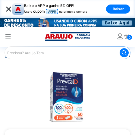
×
Baixe o APP e ganhe 5% OFF!
Baixar
cupom
Use o
APP5
na primeira compra
0
Araujo
Saúde e Bem Estar
Vitaminas e Minerais
Outra