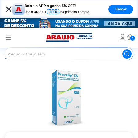
×
Baixe o APP e ganhe 5% OFF!
Baixar
cupom
Use o
APP5
na primeira compra
0
Araujo
Saúde e Bem Estar
Vitaminas e Minerais
Óleo 