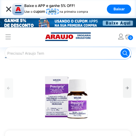
×
Baixe o APP e ganhe 5% OFF!
Baixar
cupom
Use o
APP5
na primeira compra
0
Araujo
Medicamentos
Antigripais
Previgrip Weleda 