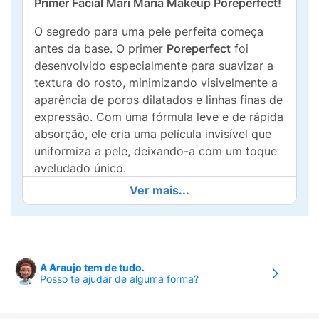
Primer Facial Mari Maria Makeup Poreperfect!
O segredo para uma pele perfeita começa
antes da base. O primer
Poreperfect
foi
desenvolvido especialmente para suavizar a
textura do rosto, minimizando visivelmente a
aparência de poros dilatados e linhas finas de
expressão. Com uma fórmula leve e de rápida
absorção, ele cria uma película invisível que
uniformiza a pele, deixando-a com um toque
aveludado único.
Ver mais...
Além do efeito blur instantâneo, ele atua no
controle da oleosidade ao longo do dia,
garantindo que a sua maquiagem permaneça
intacta por muito mais tempo, sem craquelar
ou derreter. É o produto indispensável para
A Araujo tem de tudo.
Posso te ajudar de alguma forma?
quem busca alta performance, sofisticação e
um acabamento matte natural que valoriza
qualquer produção.