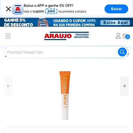
×
Baixe o APP e ganhe 5% OFF!
Baixar
cupom
Use o
APP5
na primeira compra
0
Araujo
Beleza e Cuidados
Cuidados com o Rosto
Pri