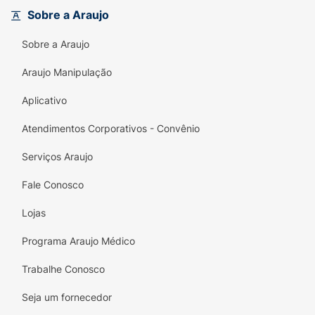
Sobre a Araujo
Por que você vai amar?
Sobre a Araujo
Efeito Blur Imediato:
Minimiza poros e
imperfeições instantaneamente.
Araujo Manipulação
Textura Aveludada:
Deixa a pele macia,
Aplicativo
sedosa e pronta para receber a base.
Atendimentos Corporativos - Convênio
Fixação Prolongada:
Aumenta
consideravelmente a durabilidade da
Serviços Araujo
maquiagem.
Fale Conosco
Controle de Brilho:
Ajuda a manter a pele
Lojas
sequinha e com acabamento matte
confortável.
Programa Araujo Médico
Embalagem Prática:
Formato em bisnaga de
Trabalhe Conosco
20g, perfeito para dosar a quantidade ideal
sem desperdício.
Seja um fornecedor