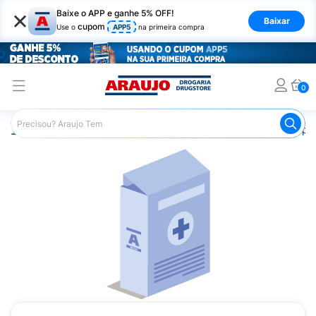
×
Baixe o APP e ganhe 5% OFF!
Baixar
cupom
Use o
APP5
na primeira compra
0
Araujo
Medicamentos
Saúde da Mulher
Anticoncepci