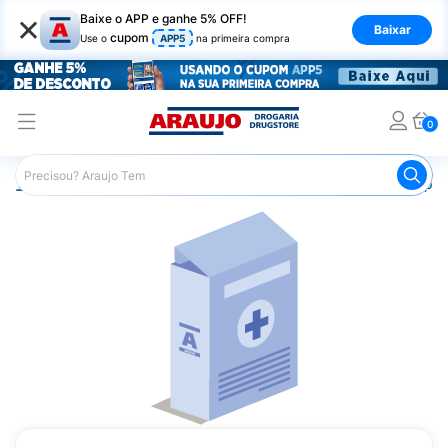
×
Baixe o APP e ganhe 5% OFF!
Baixar
cupom
Use o
APP5
na primeira compra
0
Araujo
Medicamentos
Saúde da Mulher
Remédio pa