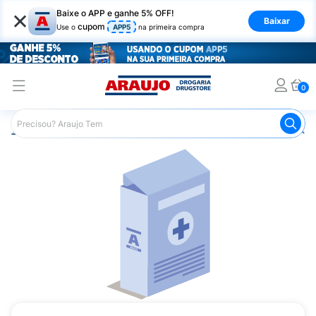
×
Baixe o APP e ganhe 5% OFF!
Baixar
cupom
Use o
APP5
na primeira compra
0
Araujo
Medicamentos
Mais Medicamentos
Privymtr