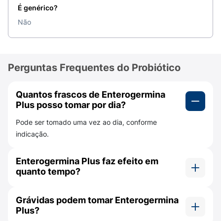
deficiências no sistema imunológico.
É genérico?
Contraindicações: quando não devo tomar
Não
Enterogermina?
Enterogermina Plus não deve ser consumido por:
Perguntas Frequentes do Probiótico
gestantes;
lactantes;
Quantos frascos de Enterogermina
Plus posso tomar por dia?
pessoas imunocomprometidas; ou
Pode ser tomado uma vez ao dia, conforme
pessoas acometidas de condição de saúde
indicação.
debilitante grave.
Enterogermina Plus faz efeito em
Se você possui dúvidas se pode ou não utilizar o
quanto tempo?
Enterogermina, converse com um médico ou
farmacêutico.
Após 4 horas ao ser tomada, é comprovado que
Grávidas podem tomar Enterogermina
Bacillus clausii se multiplica no intestino.
Qual a diferença entre Enterogermina e
Plus?
Enterogermina Plus?