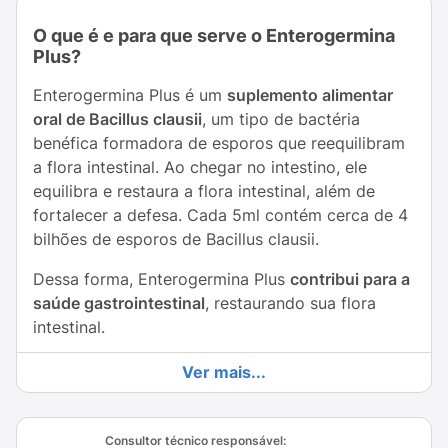
O que é e para que serve o Enterogermina
Plus?
Enterogermina Plus é um
suplemento alimentar
oral de Bacillus clausii
, um tipo de bactéria
benéfica formadora de esporos que reequilibram
a flora intestinal. Ao chegar no intestino, ele
equilibra e restaura a flora intestinal, além de
fortalecer a defesa. Cada 5ml contém cerca de 4
bilhões de esporos de Bacillus clausii.
Dessa forma, Enterogermina Plus
contribui para a
saúde gastrointestinal
, restaurando sua flora
intestinal.
Como Enterogermina Plus funciona?
Ver mais...
Os probióticos, como Enterogermina Plus, quando
administrados em quantidades adequadas,
Consultor técnico responsável: