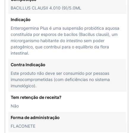
Como usar o Enterogermina Plus?
BACILLUS CLAUSII 4.010 (9)/5.0ML
Utilize 1 flaconete de Enterogermina Plus ao dia,
Indicação
agitando antes de usar e girando a tampa para
Enterogermina Plus é uma suspensão probiótica aquosa
abrir. Leve até a boca e pressione o flaconete
constituída por esporos de bacilos (Bacillus clausii), um
para que o líquido saia por completo.
microrganismo habitante do intestino sem poder
patogênico, que contribui para o equilíbrio da flora
Quais os efeitos colaterais do
intestinal.
Enterogermina Plus?
Contra Indicação
Como todos os medicamentos, Enterogermina
Este produto não deve ser consumido por pessoas
Plus pode causar efeitos colaterais, no entanto,
imunocomprometidas (com deficiências no sistema
estes não se manifestam em todas as pessoas.
imunológico).
Eles são:
Tem retenção de receita?
Reações de hipersensibilidade aos
Não
componentes do produto;
Forma de administração
Erupções cutâneas leves, bacteremia,
FLACONETE
septicemia ou sepse em pacientes com