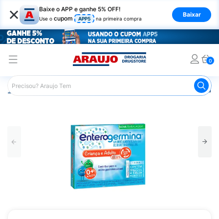
×
Baixe o APP e ganhe 5% OFF!
Baixar
cupom
Use o
APP5
na primeira compra
0
Araujo
Medicamentos
Remédio para o Estômago e Gastro