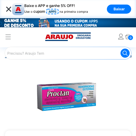
×
Baixe o APP e ganhe 5% OFF!
Baixar
cupom
Use o
APP5
na primeira compra
0
Araujo
Medicamentos
Remédio para o Sistema Circulató