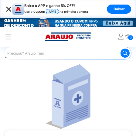
×
Baixe o APP e ganhe 5% OFF!
Baixar
cupom
Use o
APP5
na primeira compra
0
Araujo
Medicamentos
Mais Medicamentos
Prograf 